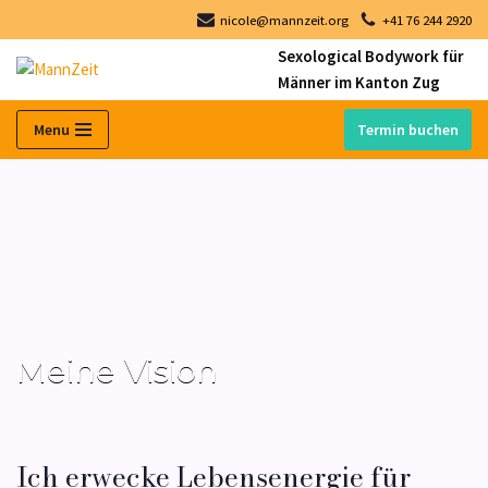
nicole@mannzeit.org
+41 76 244 2920
Sexological Bodywork für
Zum
Männer im Kanton Zug
Inhalt
springen
Menu
Termin buchen
Meine Vision
Ich erwecke Lebensenergie für