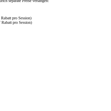
ich separate Preise verlangen:
abatt pro Session)
abatt pro Session)