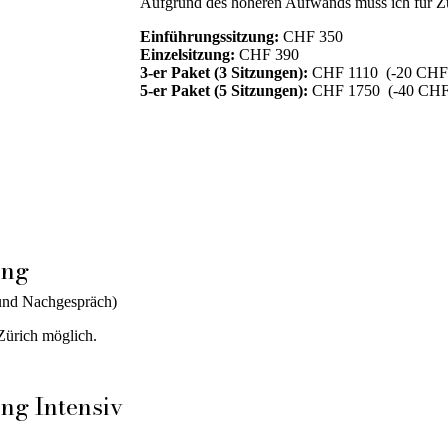
Aufgrund des höheren Aufwands muss ich für Zür
Einführungssitzung:
CHF 350
Einzelsitzung:
CHF 390
3-er Paket (3 Sitzungen):
CHF 1110 (-20 CHF R
5-er Paket (5 Sitzungen):
CHF 1750 (-40 CHF R
ing
und Nachgespräch)
 Zürich möglich.
ng Intensiv