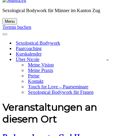
Sexological Bodywork für Männer im Kanton Zug
Menu
Navigationsmenü
Termin buchen
Navigationsmenü
Sexological Bodywork
Paarcoaching
Kurskalender
Über Nicole
Meine Vision
Meine Praxis
Preise
Kontakt
Touch for Love – Paarseminare
Sexological Bodywork für Frauen
Veranstaltungen an
diesem Ort